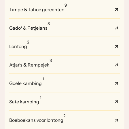
9
Timpe & Tahoe gerechten
3
Gado² & Petjelans
2
Lontong
3
Atjar's & Rempejek
1
Goele kambing
1
Sate kambing
2
Boeboekans voor lontong