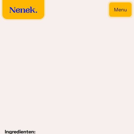
Menu
Close
Toemis soorten
Ingredienten: