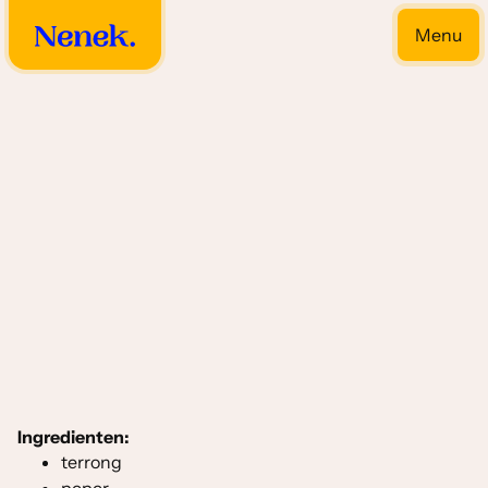
Menu
Close
Drooggebakken bijgerechten
Ingredienten:
terrong