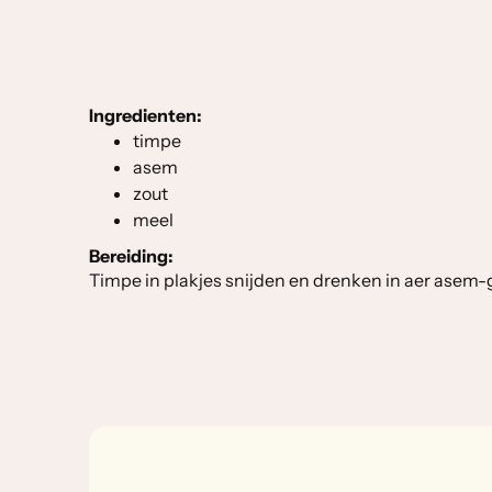
Ingredienten:
timpe
asem
zout
meel
Bereiding:
Timpe in plakjes snijden en drenken in aer asem-