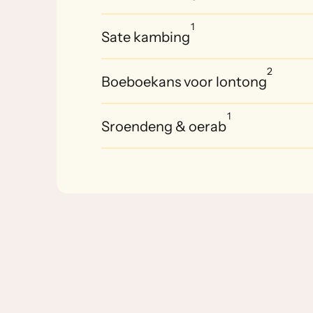
1
Sate kambing
2
Boeboekans voor lontong
1
Sroendeng & oerab