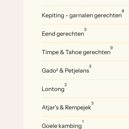
8
Kepiting - garnalen gerechten
3
Eend gerechten
9
Timpe & Tahoe gerechten
3
Gado² & Petjelans
2
Lontong
3
Atjar's & Rempejek
1
Goele kambing