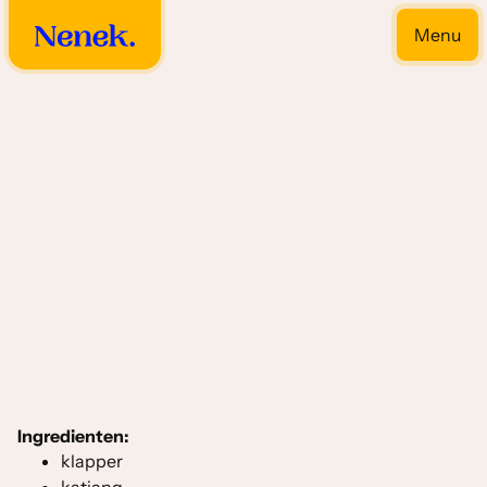
Menu
Close
Drooggebakken bijgerechten
Ingredienten:
klapper