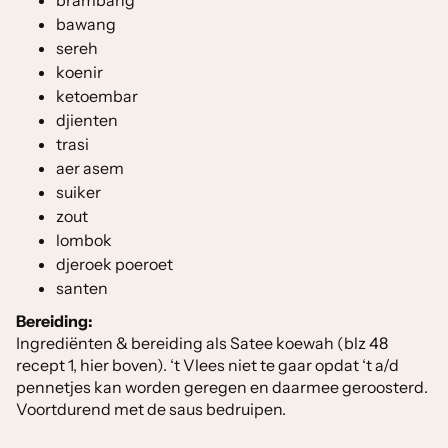
brambang
bawang
sereh
koenir
ketoembar
djienten
trasi
aer asem
suiker
zout
lombok
djeroek poeroet
santen
Bereiding:
Ingrediënten & bereiding als Satee koewah (blz 48
recept 1, hier boven). ‘t Vlees niet te gaar opdat ‘t a/d
pennetjes kan worden geregen en daarmee geroosterd.
Voortdurend met de saus bedruipen.