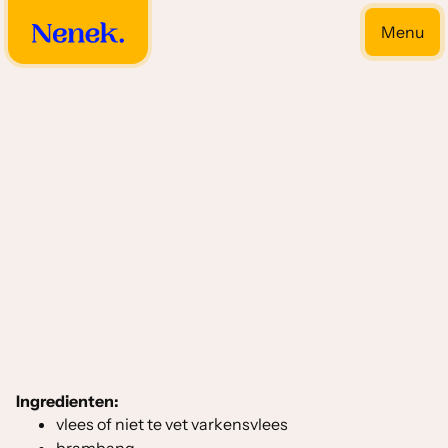
Menu
Close
Satee's soorten
Ingredienten:
vlees of niet te vet varkensvlees