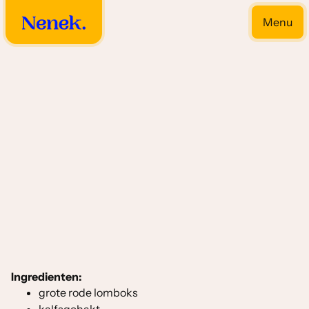
Menu
Close
Satee's soorten
Ingredienten:
grote rode lomboks