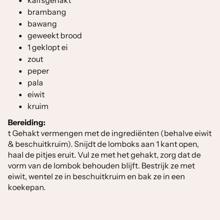
kalfsgehakt
brambang
bawang
geweekt brood
1 geklopt ei
zout
peper
pala
eiwit
kruim
Bereiding:
t Gehakt vermengen met de ingrediënten (behalve eiwit
& beschuitkruim). Snijdt de lomboks aan 1 kant open,
haal de pitjes eruit. Vul ze met het gehakt, zorg dat de
vorm van de lombok behouden blijft. Bestrijk ze met
eiwit, wentel ze in beschuitkruim en bak ze in een
koekepan.