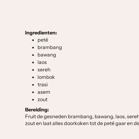
Ingredienten:
peté
brambang
bawang
laos
sereh
lombok
trasi
asem
zout
Bereiding:
Fruit de gesneden brambang, bawang, laos, sereh 
zout en laat alles doorkoken tot de peté gaar en d