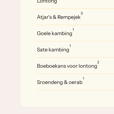
Lontong
3
Atjar's & Rempejek
1
Goele kambing
1
Sate kambing
2
Boeboekans voor lontong
1
Sroendeng & oerab