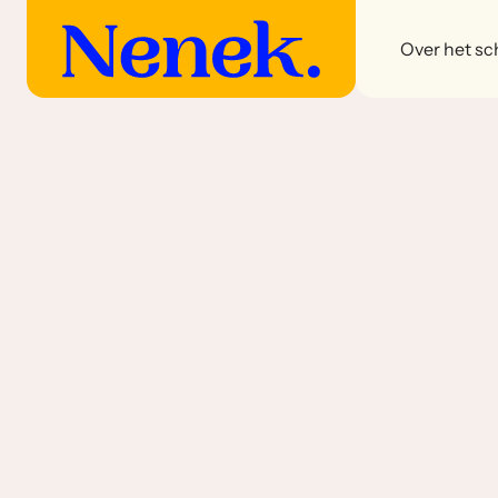
Over het sch
Sambelgorengs zonder santen