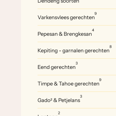
Dendeng soorten
9
Varkensvlees gerechten
4
Pepesan & Brengkesan
8
Kepiting - garnalen gerechten
3
Eend gerechten
9
Timpe & Tahoe gerechten
3
Gado² & Petjelans
2