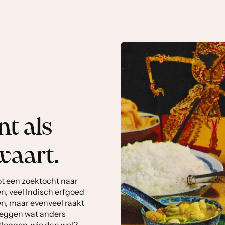
t als
waart.
ot een zoektocht naar
n, veel Indisch erfgoed
n, maar evenveel raakt
 leggen wat anders
stleggen, wie dan wel?