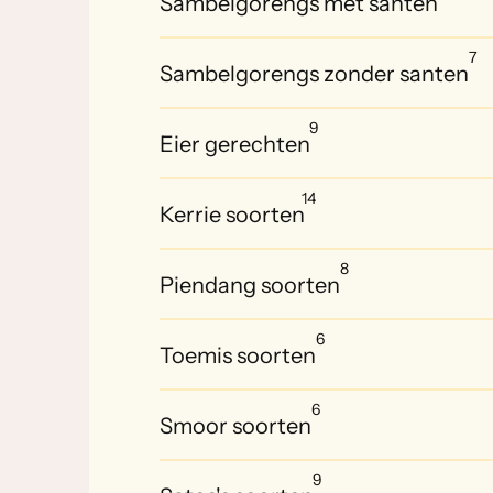
Sambelgorengs met santen
7
Sambelgorengs zonder santen
9
Eier gerechten
14
Kerrie soorten
8
Piendang soorten
6
Toemis soorten
6
Smoor soorten
9