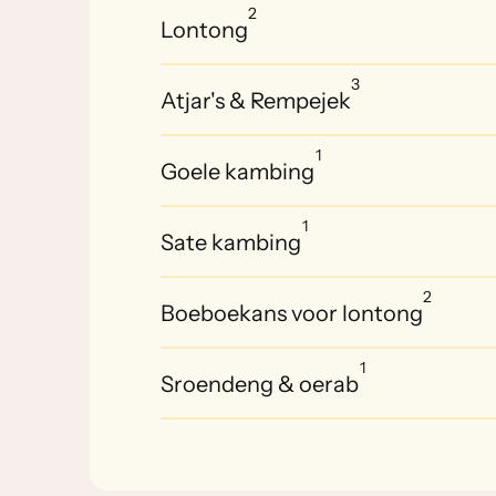
2
Lontong
3
Atjar's & Rempejek
1
Goele kambing
1
Sate kambing
2
Boeboekans voor lontong
1
Sroendeng & oerab