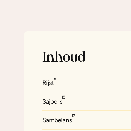
Inhoud
9
Rijst
15
Sajoers
17
Sambelans