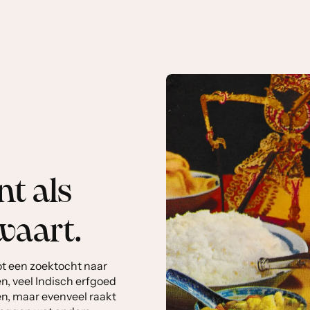
t als
waart.
ot een zoektocht naar
n, veel Indisch erfgoed
n, maar evenveel raakt