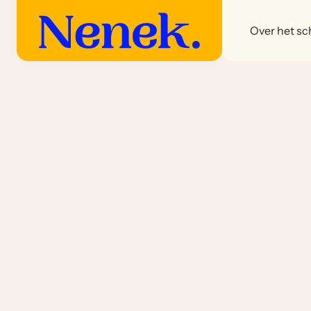
Over het sch
Sambelgorengs met santen