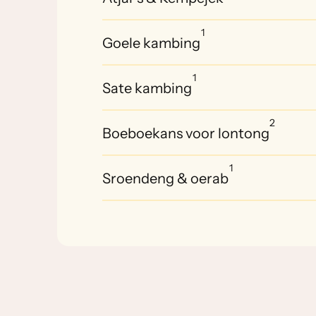
1
Goele kambing
1
Sate kambing
2
Boeboekans voor lontong
1
Sroendeng & oerab