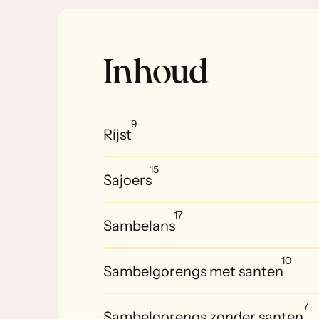
Inhoud
9
Rijst
15
Sajoers
17
Sambelans
10
Sambelgorengs met santen
7
Sambelgorengs zonder santen