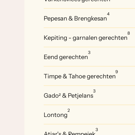
4
Pepesan & Brengkesan
8
Kepiting - garnalen gerechten
3
Eend gerechten
9
Timpe & Tahoe gerechten
3
Gado² & Petjelans
2
Lontong
3
Atjar's & Rempejek