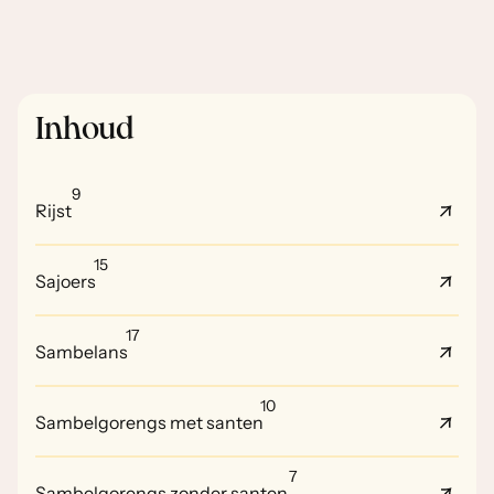
Inhoud
9
Rijst
15
Sajoers
17
Sambelans
10
Sambelgorengs met santen
7
Sambelgorengs zonder santen