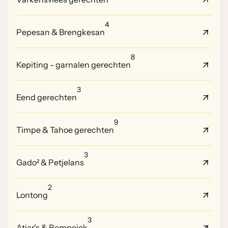
4
Pepesan & Brengkesan
8
Kepiting - garnalen gerechten
3
Eend gerechten
9
Timpe & Tahoe gerechten
3
Gado² & Petjelans
2
Lontong
3
Atjar's & Rempejek