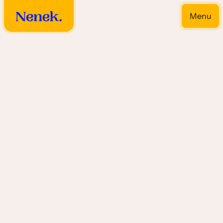
Menu
Close
Timpe & Tahoe gerechten
(Heet)