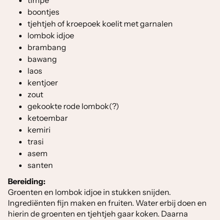
timpe
boontjes
tjehtjeh of kroepoek koelit met garnalen
lombok idjoe
brambang
bawang
laos
kentjoer
zout
gekookte rode lombok(?)
ketoembar
kemiri
trasi
asem
santen
Bereiding:
Groenten en lombok idjoe in stukken snijden.
Ingrediënten fijn maken en fruiten. Water erbij doen en
hierin de groenten en tjehtjeh gaar koken. Daarna