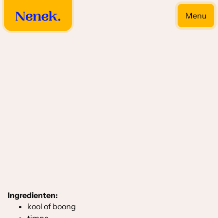
Menu
Close
Sajoers
Ingredienten:
kool of boong