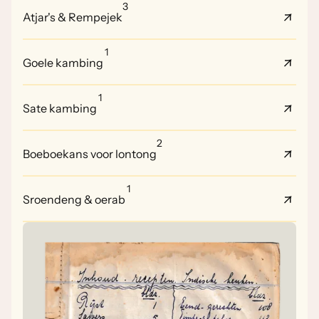
3
Atjar's & Rempejek
1
Goele kambing
1
Sate kambing
2
Boeboekans voor lontong
1
Sroendeng & oerab