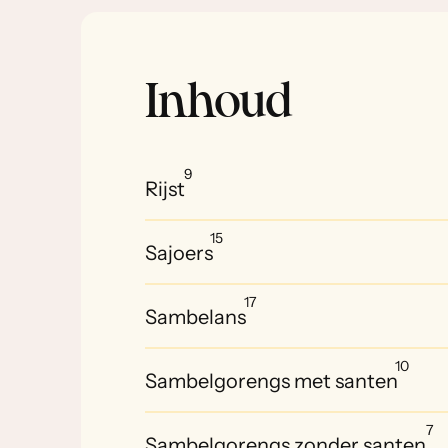
Inhoud
9
Rijst
15
Sajoers
17
Sambelans
10
Sambelgorengs met santen
7
Sambelgorengs zonder santen