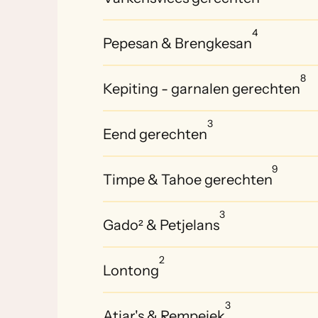
4
Pepesan & Brengkesan
8
Kepiting - garnalen gerechten
3
Eend gerechten
9
Timpe & Tahoe gerechten
3
Gado² & Petjelans
2
Lontong
3
Atjar's & Rempejek