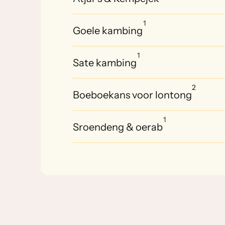
1
Goele kambing
1
Sate kambing
2
Boeboekans voor lontong
1
Sroendeng & oerab