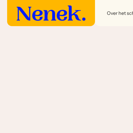
Over het sch
Piendang soorten