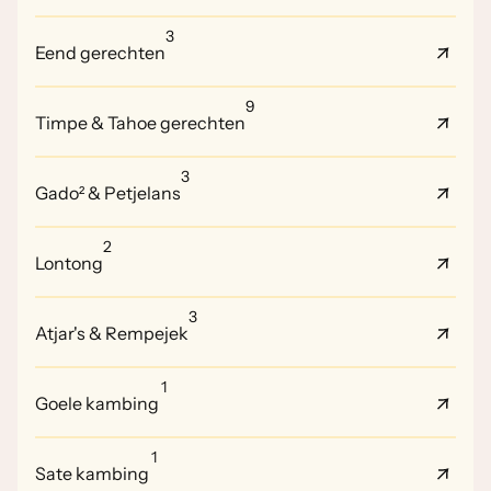
3
Eend gerechten
9
Timpe & Tahoe gerechten
3
Gado² & Petjelans
2
Lontong
3
Atjar's & Rempejek
1
Goele kambing
1
Sate kambing