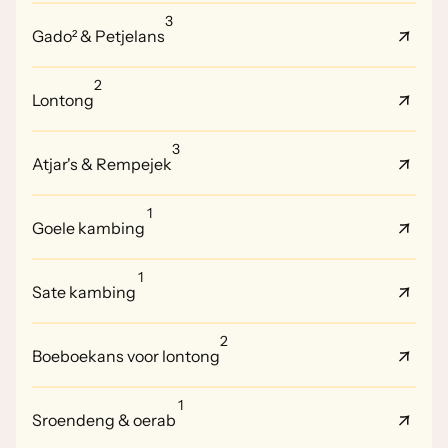
3
Gado² & Petjelans
2
Lontong
3
Atjar's & Rempejek
1
Goele kambing
1
Sate kambing
2
Boeboekans voor lontong
1
Sroendeng & oerab