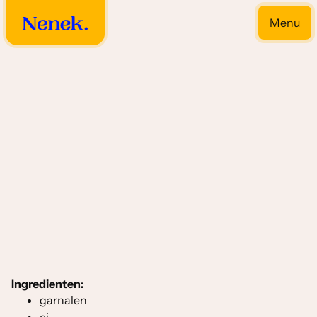
Menu
Close
Drooggebakken bijgerechten
Ingredienten:
garnalen