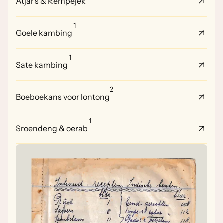
Atjar's & Rempejek
1
Goele kambing
1
Sate kambing
2
Boeboekans voor lontong
1
Sroendeng & oerab