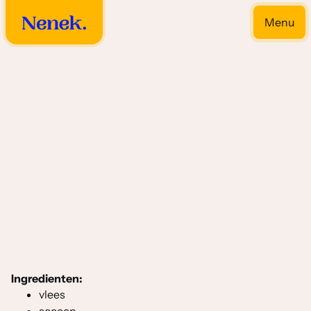
Menu
Close
Kerrie soorten
Ingredienten:
vlees