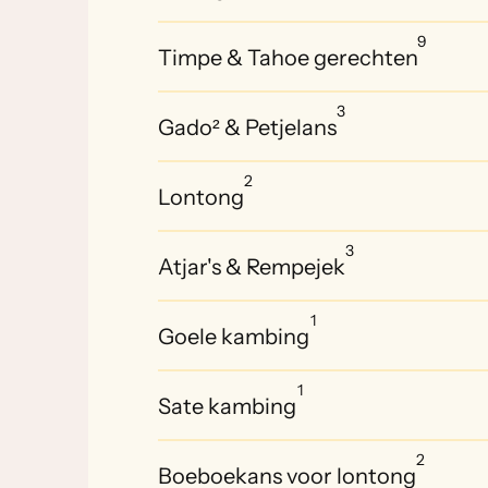
9
Timpe & Tahoe gerechten
3
Gado² & Petjelans
2
Lontong
3
Atjar's & Rempejek
1
Goele kambing
1
Sate kambing
2
Boeboekans voor lontong