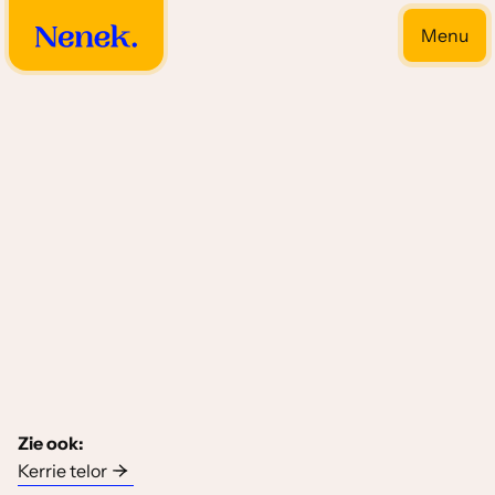
Menu
Close
Eier gerechten
Zie ook:
Kerrie telor