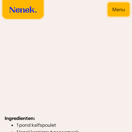
Menu
Close
Kerrie soorten
Ingredienten:
1 pond kalfspoulet