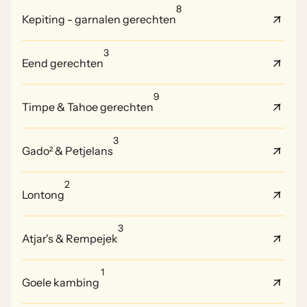
8
Kepiting - garnalen gerechten
3
Eend gerechten
9
Timpe & Tahoe gerechten
3
Gado² & Petjelans
2
Lontong
3
Atjar's & Rempejek
1
Goele kambing