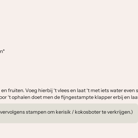
en*
n en fruiten. Voeg hierbij ‘t vlees en laat ‘t met iets water e
ur voor ‘t ophalen doet men de fijngestampte klapper erbij en l
 vervolgens stampen om kerisik / kokosboter te verkrijgen.)