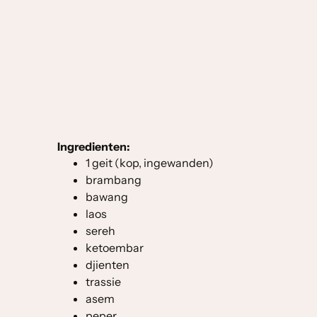
(recept: nénék van Machuma)
Ingredienten:
1 geit (kop, ingewanden)
brambang
bawang
laos
sereh
ketoembar
djienten
trassie
asem
peper