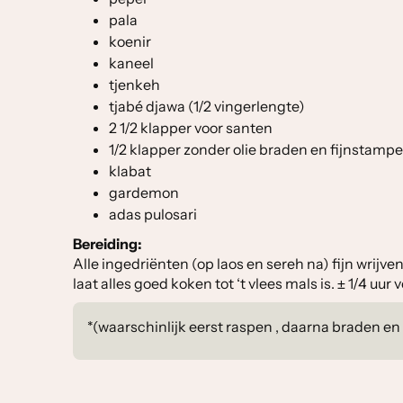
pala
koenir
kaneel
tjenkeh
tjabé djawa (1/2 vingerlengte)
2 1/2 klapper voor santen
1/2 klapper zonder olie braden en fijnstamp
klabat
gardemon
adas pulosari
Bereiding:
Alle ingedriënten (op laos en sereh na) fijn wrijve
laat alles goed koken tot ‘t vlees mals is. ± 1/4 u
*(waarschinlijk eerst raspen , daarna braden en