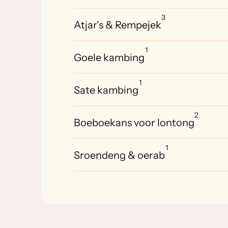
3
Atjar's & Rempejek
1
Goele kambing
1
Sate kambing
2
Boeboekans voor lontong
1
Sroendeng & oerab