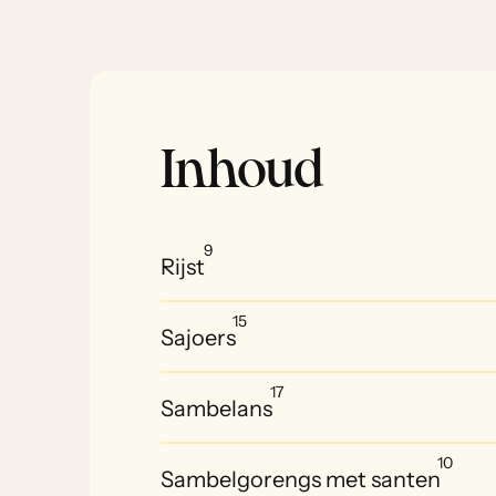
Inhoud
9
Rijst
15
Sajoers
17
Sambelans
10
Sambelgorengs met santen