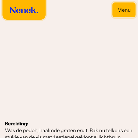
Menu
Close
Drooggebakken bijgerechten
Bereiding:
Was de pedoh, haalmde graten eruit. Bak nu telkens een
stukje van de vis met 1 eetlepel geklopt ei lichtbruin.