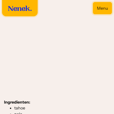
Menu
Close
Fricadel soorten
Ingredienten:
tahoe