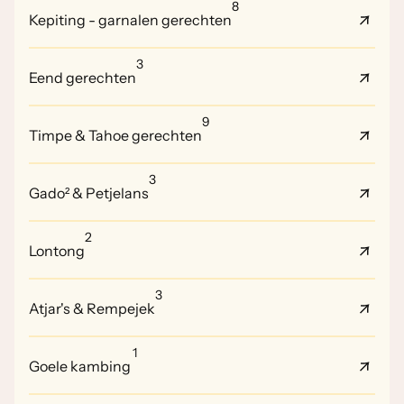
8
Kepiting - garnalen gerechten
3
Eend gerechten
9
Timpe & Tahoe gerechten
3
Gado² & Petjelans
2
Lontong
3
Atjar's & Rempejek
1
Goele kambing