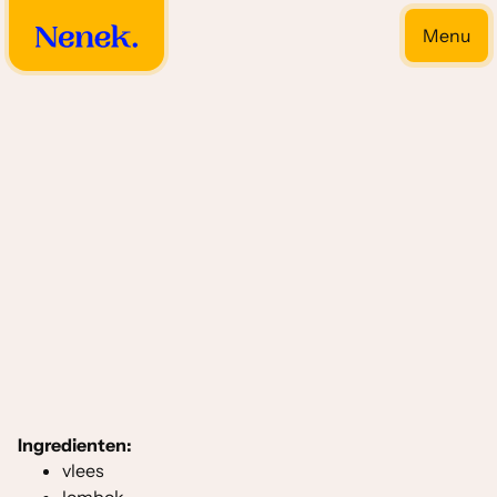
Menu
Close
Vlees gerechten
Ingredienten:
vlees