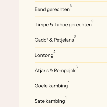
3
Eend gerechten
9
Timpe & Tahoe gerechten
3
Gado² & Petjelans
2
Lontong
3
Atjar's & Rempejek
1
Goele kambing
1
Sate kambing