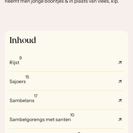
neemt men jonge boontjes & in plaats van vlees, kip.
Inhoud
9
Rijst
15
Sajoers
17
Sambelans
10
Sambelgorengs met santen