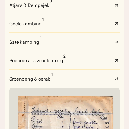
3
Atjar's & Rempejek
1
Goele kambing
1
Sate kambing
2
Boeboekans voor lontong
1
Sroendeng & oerab