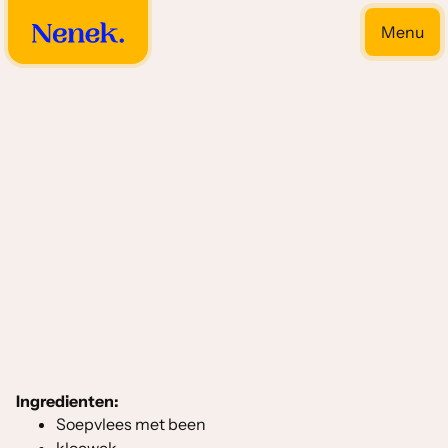
Menu
Close
Vlees gerechten
Ingredienten:
Soepvlees met been