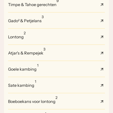
9
Timpe & Tahoe gerechten
3
Gado² & Petjelans
2
Lontong
3
Atjar's & Rempejek
1
Goele kambing
1
Sate kambing
2
Boeboekans voor lontong