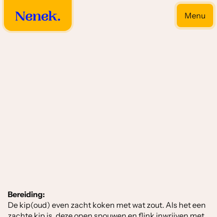
Menu
Close
Kip gerechten
Bereiding:
De kip(oud) even zacht koken met wat zout. Als het een
zachte kip is, deze open spouwen en flink inwrijven met