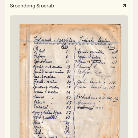
1
Sroendeng & oerab