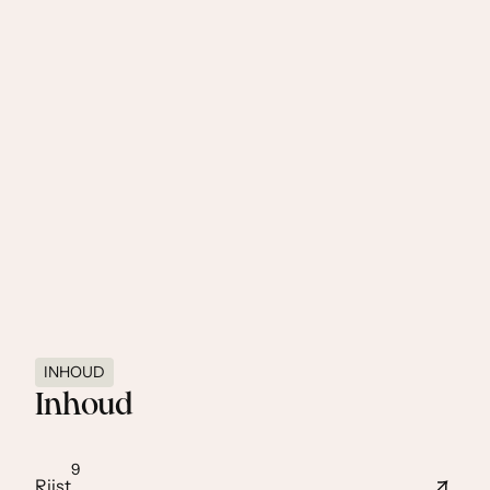
Bereiding:
Vlees aan plakjes snijden en goed mengen met de
fijngemaakte ingrediënten. Daarna met de geraspte
klapper bruin braden met veel olie.
INHOUD
Inhoud
9
Rijst