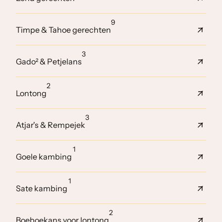
9
Timpe & Tahoe gerechten
3
Gado² & Petjelans
2
Lontong
3
Atjar's & Rempejek
1
Goele kambing
1
Sate kambing
2
Boeboekans voor lontong