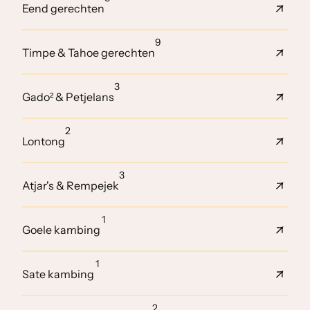
Eend gerechten
9
Timpe & Tahoe gerechten
3
Gado² & Petjelans
2
Lontong
3
Atjar's & Rempejek
1
Goele kambing
1
Sate kambing
2