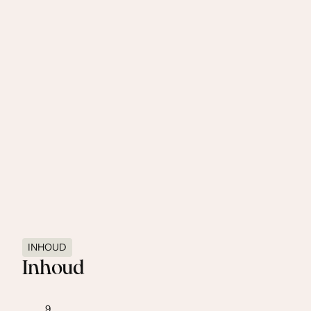
Bereiding:
Vlees fijn maken met de hardgekookte aardappelen.
Voeg hierbij de ingrediënten en ‘t ei. Maak platgedrukte
fricadellen en bak ze bruin.
INHOUD
Inhoud
9