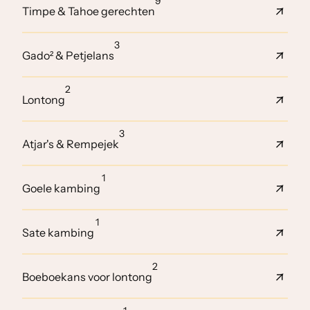
9
Timpe & Tahoe gerechten
3
Gado² & Petjelans
2
Lontong
3
Atjar's & Rempejek
1
Goele kambing
1
Sate kambing
2
Boeboekans voor lontong