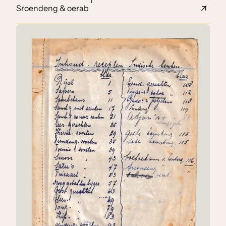
1
Sroendeng & oerab