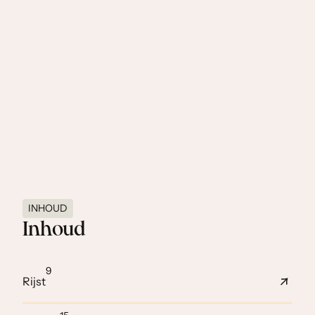
vorm van de lombok behouden blijft. Bestrijk ze met
eiwit, wentel ze in beschuitkruim en bak ze in een
koekepan.
INHOUD
Inhoud
9
Rijst