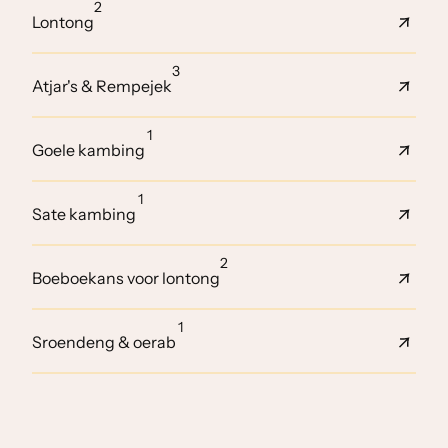
2
Lontong
3
Atjar's & Rempejek
1
Goele kambing
1
Sate kambing
2
Boeboekans voor lontong
1
Sroendeng & oerab