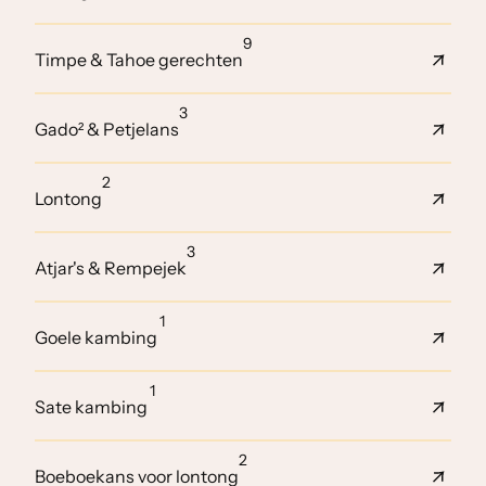
9
Timpe & Tahoe gerechten
3
Gado² & Petjelans
2
Lontong
3
Atjar's & Rempejek
1
Goele kambing
1
Sate kambing
2
Boeboekans voor lontong