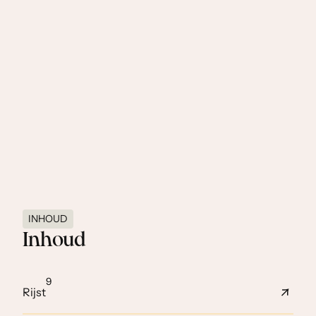
Van de eieren, melk peper en zout een ommelet maken.
Is deze bijna gereed dan wordt het vlees in het midden
gelegd, de ommelet toegevouwen en verder lichtbruin
gebakken
INHOUD
Inhoud
9
Rijst