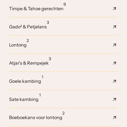
9
Timpe & Tahoe gerechten
3
Gado² & Petjelans
2
Lontong
3
Atjar's & Rempejek
1
Goele kambing
1
Sate kambing
2
Boeboekans voor lontong