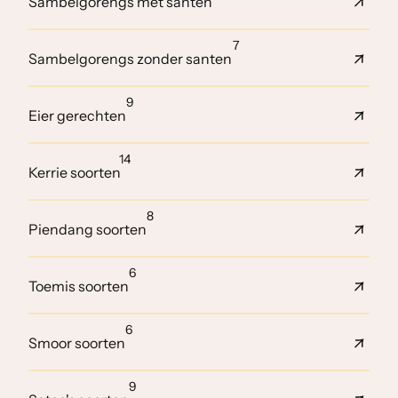
Sambelgorengs met santen
7
Sambelgorengs zonder santen
9
Eier gerechten
14
Kerrie soorten
8
Piendang soorten
6
Toemis soorten
6
Smoor soorten
9