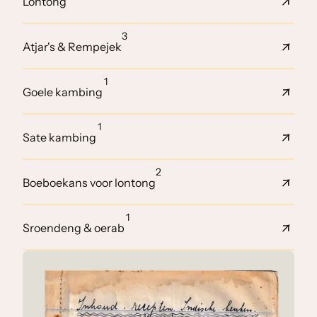
Lontong
3
Atjar's & Rempejek
1
Goele kambing
1
Sate kambing
2
Boeboekans voor lontong
1
Sroendeng & oerab